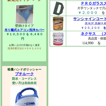
ＰＲＯガラス
片手ワンタッチで刃
￥２,０００
を
サンシャインコー
高光沢,高耐久
壁掛けタイプ
￥２５,２００
吊り籠式エアコン洗浄カバー
ネクサス （
￥１０,５００ を ６,４８０
高品質・樹
円
\14,990 を
お買い上げの方洩れなく進呈
洗浄作業方法ＤＶＤ￥３,０００
軽量ハンドポリッシャー
プチルーク
防水・コードレス
使い方は自由自在