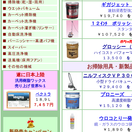
ギガジェット 
速効浸透型強
￥１９,７４０
１２ｲﾝﾁ ポリッシ
スタン
￥１０７,５２０
グロッシー 
ハイコスト パフォー
１３,５００
お掃除用具・新製
遂に日本上陸
ニルフィスクＶＰ３００
汎用樹脂ワックス
小型ドライバキュー
売り上げ 世界№１
￥２９,４００
ベクトラ
プロニーズ 
１８,９Ｌ
高濃度樹脂
７,４５７円
￥１５,１２０
ウロコとり一発
鏡・ガラスのウロコ
￥１,８９０
新発売キャンペーン