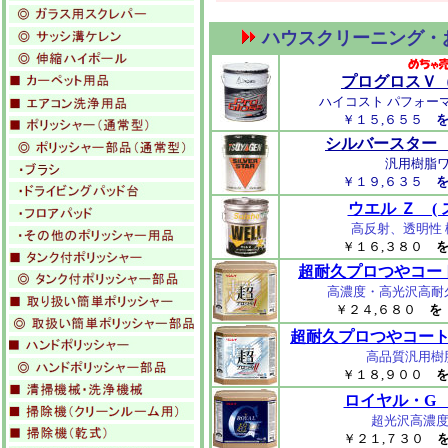
ハウスクリーニング・
プログロスＶ
ハイコスト パフォー
￥１５,６５５
シルバースター
汎用樹脂
￥１９,６３５
ウエル Ｚ (
高反射、透明性
￥１６,３８０
超耐久プロつやコート 
高濃度・高光沢高耐
￥２４,６８０
超耐久プロつやコート 
高品質汎用樹
￥１８,９００
ロイヤル・G 
超光沢高濃度樹
￥２１,７３０