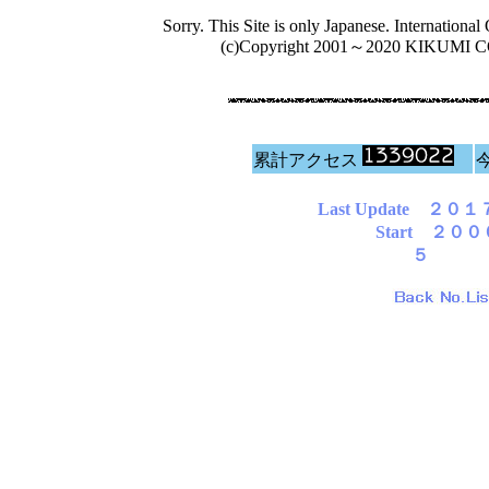
Sorry. This Site is only Japanese. International
(c)Copyright 2001～2020 KIKUMI CO.
累計アクセス
Last Update ２０１
Start ２０
５