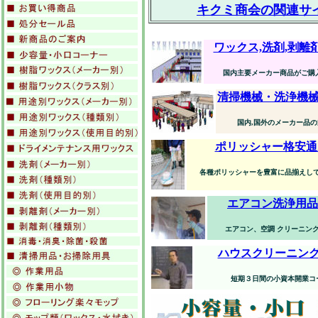
キクミ商会の関連サ
ワックス,洗剤,剥離
国内主要メーカー商品がご購
清掃機械・洗浄機
国内,国外のメーカー品
ポリッシャー格安通
各種ポリッシャーを豊富に品揃えし
エアコン洗浄用品
エアコン、空調 クリーニン
ハウスクリーニン
短期３日間の小資本開業コ