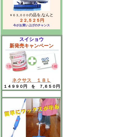
の品を,なんと
￥６３,０００
２２,５２５円
今がお買い上げのチャンス
スイショウ
新発売キャンペーン
ネクサス １８Ｌ
１４９９０円 を ７,６５０円