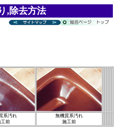
り,除去方法
質系汚れ
無機質系汚れ
施工前
施工前